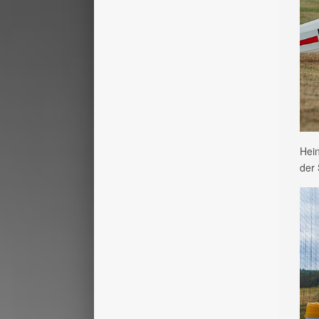
Hein
der