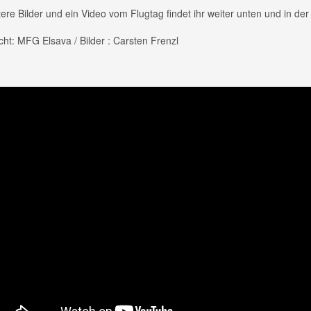
ere Bilder und ein Video vom Flugtag findet ihr weiter unten und in der
cht: MFG Elsava / Bilder : Carsten Frenzl