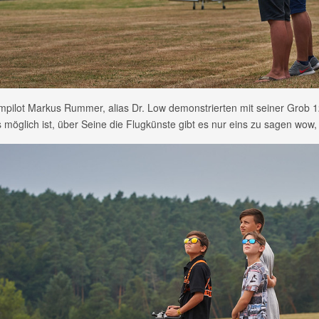
pilot Markus Rummer, alias Dr. Low demonstrierten mit seiner Grob 1
s möglich ist, über Seine die Flugkünste gibt es nur eins zu sagen wo